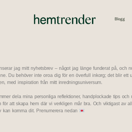
Blogg
anserar jag mitt nyhetsbrev – något jag länge funderat på, och n
nne. Du behöver inte oroa dig för en överfull inkorg; det blir ett u
n, med inspiration från mitt inredningsuniversum.
mmer dela mina personliga reflektioner, handplockade tips och 
 för att skapa hem där vi verkligen mår bra. Och viktigast av all
lv kan komma dit. Prenumerera nedan