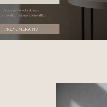
Användarvillkor och sekretess
Jag godkänner användarvillkor.
PRENUMERA NU