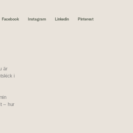
Facebook
Instagram
Linkedin
Pinterest
u är
tskick i
min
t – hur