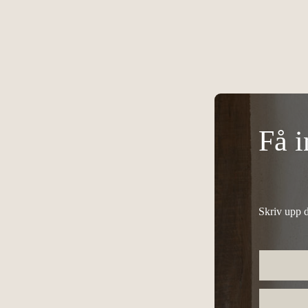
Få i
Skriv upp d