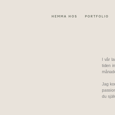
HEMMA HOS
PORTFOLIO
I vår l
tiden i
månade
Jag ko
passion
du sjä