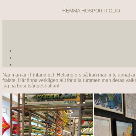
HEMMA HOS
PORTFOLIO
När man är i Finland och Helsingfors så kan man inte annat än
frälste. Här finns verkligen allt för alla rummen men deras väl
jag ha besutsångest-allan!