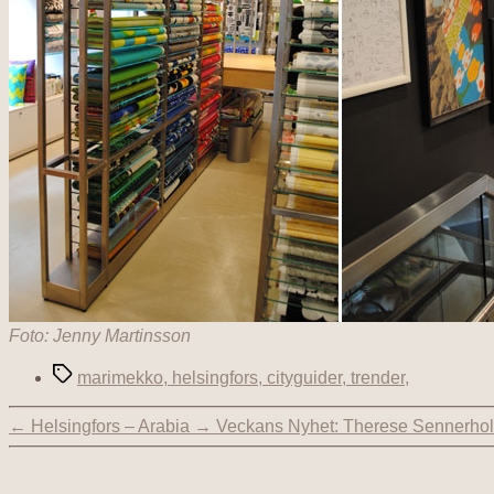
Foto: Jenny Martinsson
marimekko, helsingfors, cityguider, trender,
←
Helsingfors – Arabia
→
Veckans Nyhet: Therese Sennerholt