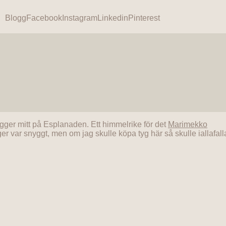
Blogg
Facebook
Instagram
Linkedin
Pinterest
gger mitt på Esplanaden. Ett himmelrike för det
Marimekko
er var snyggt, men om jag skulle köpa tyg här så skulle iallafall