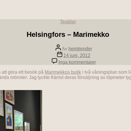
Textilier
Helsingfors – Marimekko
Av
hemtrender
14 juni, 2012
Inga kommentarer
 att göra ett besök på
Marimekkos butik
i två våningsplan som li
kända mönster. Jag tyckte främst deras försäljning av löpmeter tyg