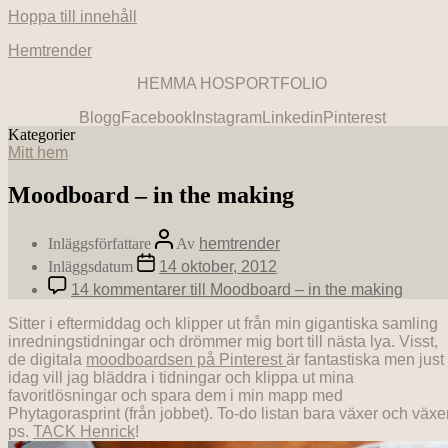
Hoppa till innehåll
Hemtrender
HEMMA HOS
PORTFOLIO
Blogg
Facebook
Instagram
Linkedin
Pinterest
Kategorier
Mitt hem
Moodboard – in the making
Inläggsförfattare
Av
hemtrender
Inläggsdatum
14 oktober, 2012
14 kommentarer
till Moodboard – in the making
Sitter i eftermiddag och klipper ut från min gigantiska samling
inredningstidningar och drömmer mig bort till nästa lya. Visst,
de digitala
moodboardsen på Pinterest
är fantastiska men just
idag vill jag bläddra i tidningar och klippa ut mina
favoritlösningar och spara dem i min mapp med
Phytagorasprint (från jobbet). To-do listan bara växer och växe
ps.
TACK Henrick
!