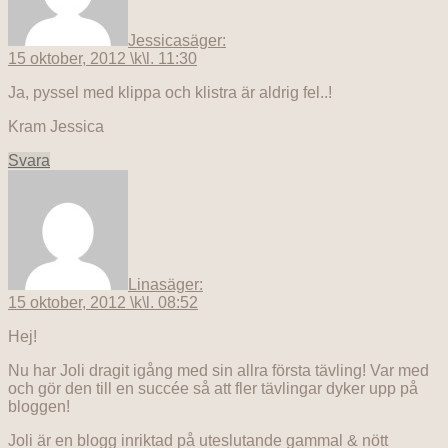
Jessica
säger:
15 oktober, 2012 \k\l. 11:30
Ja, pyssel med klippa och klistra är aldrig fel..!
Kram Jessica
Svara
Lina
säger:
15 oktober, 2012 \k\l. 08:52
Hej!
Nu har Joli dragit igång med sin allra första tävling! Var med
och gör den till en succée så att fler tävlingar dyker upp på
bloggen!
Joli är en blogg inriktad på uteslutande gammal & nött