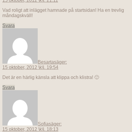
15 oktober, 2012 \k\l. 21:11
Vad roligt att inlägget hamnade på startsidan! Ha en trevlig
måndagskväll!
Svara
Besarta
säger:
15 oktober, 2012 \k\l. 19:54
Det är en härlig känsla att klippa och klistra! 🙂
Svara
Sofia
säger:
15 oktober, 2012 \k\l. 18:13