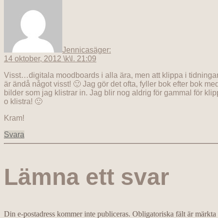
Jennica
säger:
14 oktober, 2012 \k\l. 21:09
Visst…digitala moodboards i alla ära, men att klippa i tidninga
är ändå något visst! 🙂 Jag gör det ofta, fyller bok efter bok me
bilder som jag klistrar in. Jag blir nog aldrig för gammal för klip
o klistra! 🙂
Kram!
Svara
Lämna ett svar
Din e-postadress kommer inte publiceras.
Obligatoriska fält är märkta