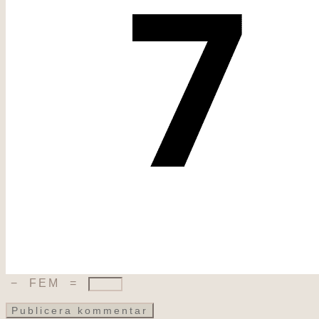
−
FEM
=