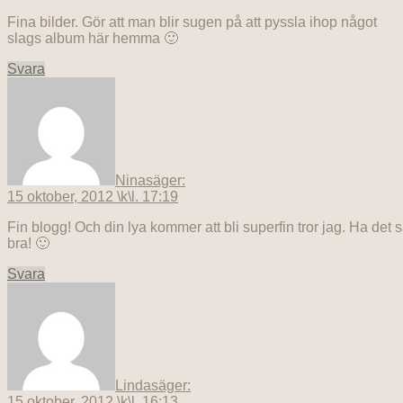
Fina bilder. Gör att man blir sugen på att pyssla ihop något
slags album här hemma 🙂
Svara
Nina
säger:
15 oktober, 2012 \k\l. 17:19
Fin blogg! Och din lya kommer att bli superfin tror jag. Ha det 
bra! 🙂
Svara
Linda
säger:
15 oktober, 2012 \k\l. 16:13