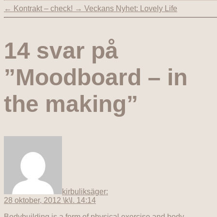
←
Kontrakt – check!
→
Veckans Nyhet: Lovely Life
14 svar på
”Moodboard – in
the making”
kirbulik
säger:
28 oktober, 2012 \k\l. 14:14
Bodybuilding is a form of physical exercise and body