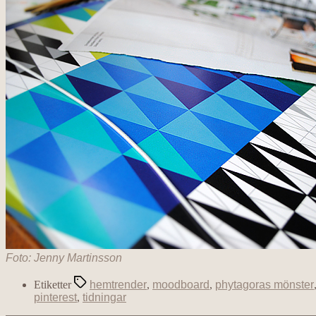
Foto: Jenny Martinsson
Etiketter
hemtrender
,
moodboard
,
phytagoras mönster
pinterest
,
tidningar