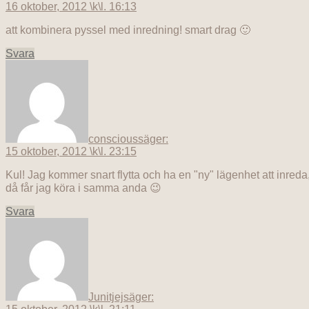
16 oktober, 2012 \k\l. 16:13
att kombinera pyssel med inredning! smart drag 🙂
Svara
conscious
säger:
15 oktober, 2012 \k\l. 23:15
Kul! Jag kommer snart flytta och ha en "ny" lägenhet att inreda
då får jag köra i samma anda 😉
Svara
Junitjej
säger: