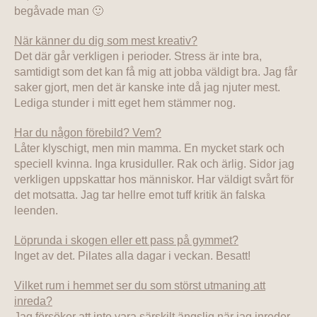
begåvade man 🙂
När känner du dig som mest kreativ?
Det där går verkligen i perioder. Stress är inte bra,
samtidigt som det kan få mig att jobba väldigt bra. Jag får
saker gjort, men det är kanske inte då jag njuter mest.
Lediga stunder i mitt eget hem stämmer nog.
Har du någon förebild? Vem?
Låter klyschigt, men min mamma. En mycket stark och
speciell kvinna. Inga krusiduller. Rak och ärlig. Sidor jag
verkligen uppskattar hos människor. Har väldigt svårt för
det motsatta. Jag tar hellre emot tuff kritik än falska
leenden.
Löprunda i skogen eller ett pass på gymmet?
Inget av det. Pilates alla dagar i veckan. Besatt!
Vilket rum i hemmet ser du som störst utmaning att
inreda?
Jag försöker att inte vara särskilt ängslig när jag inreder