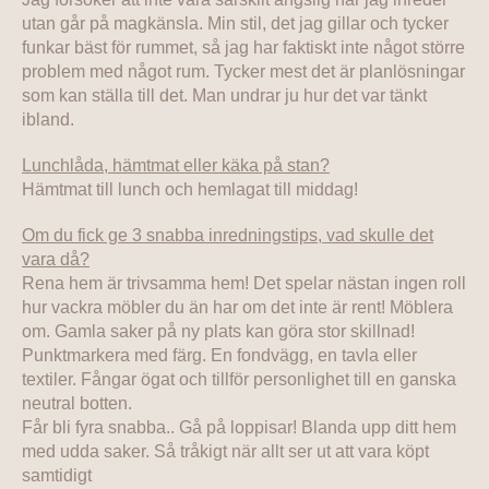
utan går på magkänsla. Min stil, det jag gillar och tycker
funkar bäst för rummet, så jag har faktiskt inte något större
problem med något rum. Tycker mest det är planlösningar
som kan ställa till det. Man undrar ju hur det var tänkt
ibland.
Lunchlåda, hämtmat eller käka på stan?
Hämtmat till lunch och hemlagat till middag!
Om du fick ge 3 snabba inredningstips, vad skulle det
vara då?
Rena hem är trivsamma hem! Det spelar nästan ingen roll
hur vackra möbler du än har om det inte är rent! Möblera
om. Gamla saker på ny plats kan göra stor skillnad!
Punktmarkera med färg. En fondvägg, en tavla eller
textiler. Fångar ögat och tillför personlighet till en ganska
neutral botten.
Får bli fyra snabba.. Gå på loppisar! Blanda upp ditt hem
med udda saker. Så tråkigt när allt ser ut att vara köpt
samtidigt