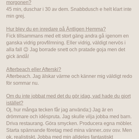
morgonen?
45 min, duschar i 30 av dem. Snabbdusch e helt klart inte
min grej.
Hur blev du en inredare på Äntligen Hemma?
Fick tillsammans med ett stort gäng andra gå igenom en
ganska vidrig provfilmning. Eller vidrig, väldigt nervös i
alla fall 😉 Jag borrade snett och pratade goja men det
gick ändå!
Afterbeach eller Afterski?
Afterbeach. Jag älskar värme och känner mig väldigt redo
för sommar nu.
Om du inte jobbat med det du gör idag, vad hade du gjort
istället?
Oj, hur många tecken får jag använda;) Jag är en
drömmare och idéspruta. Jag skulle vilja jobba med barn.
Driva restaurang. Göra smycken. Producera egna möbler.
Starta spännande företag med mina vänner..osv osv. Men
ok, realistiskt. Jobba med min alldeles fantastiskt