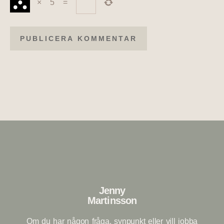
×
5
=
Jenny
Martinsson
Om du har någon fråga, synpunkt eller vill jobba