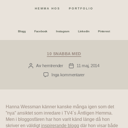
HEMMA HOS
PORTFOLIO
Blogg
Facebook
Instagram
Linkedin
Pinterest
10 SNABBA MED
Av
hemtrender
11 maj, 2014
Inga kommentarer
Hanna Wessman känner kanske många igen som det
”nya” ansiktet som inredare i TV4´s Äntligen Hemma.
Men i bloggosfären har hon varit känd länge då hon
skriver en väldigt
inspirerande blogg
där hon visar både