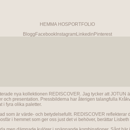
HEMMA HOS
PORTFOLIO
Blogg
Facebook
Instagram
Linkedin
Pinterest
terade nya kollektionen REDISCOVER. Jag tycker att JOTUN är e
er och presentation. Pressbilderna har återigen talangfulla Kråk
i fyra olika paletter.
 Vad som är värde- och betydelsefullt. REDISCOVER reflekterar dage
osfär i hemmet som ger oss just det vi behöver, berättar Lisbeth
gfyllda men dämpade kulörer i spännande kombinationer. Sånt här 