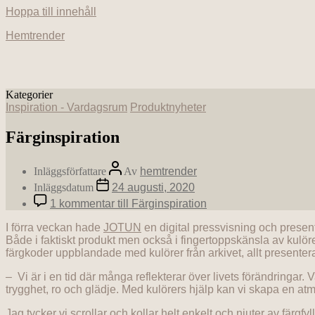
Hoppa till innehåll
Hemtrender
Kategorier
Inspiration - Vardagsrum
Produktnyheter
Färginspiration
Inläggsförfattare
Av
hemtrender
Inläggsdatum
24 augusti, 2020
1 kommentar
till Färginspiration
I förra veckan hade
JOTUN
en digital pressvisning och presen
Både i faktiskt produkt men också i fingertoppskänsla av kulör
färgkoder uppblandade med kulörer från arkivet, allt presenterat 
– Vi är i en tid där många reflekterar över livets förändringar.
trygghet, ro och glädje. Med kulörers hjälp kan vi skapa en atm
Jag tycker vi scrollar och kollar helt enkelt och njuter av fär