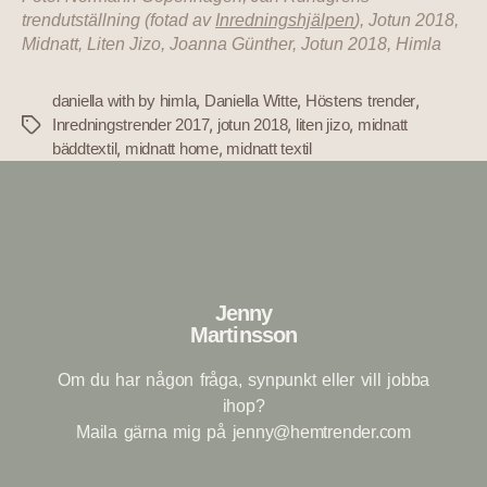
trendutställning (fotad av
Inredningshjälpen
), Jotun 2018,
Midnatt, Liten Jizo, Joanna Günther, Jotun 2018, Himla
,
,
,
daniella with by himla
Daniella Witte
Höstens trender
,
,
,
Inredningstrender 2017
jotun 2018
liten jizo
midnatt
,
,
bäddtextil
midnatt home
midnatt textil
Jenny
Martinsson
Om du har någon fråga, synpunkt eller vill jobba
ihop?
Maila gärna mig på
jenny@hemtrender.com