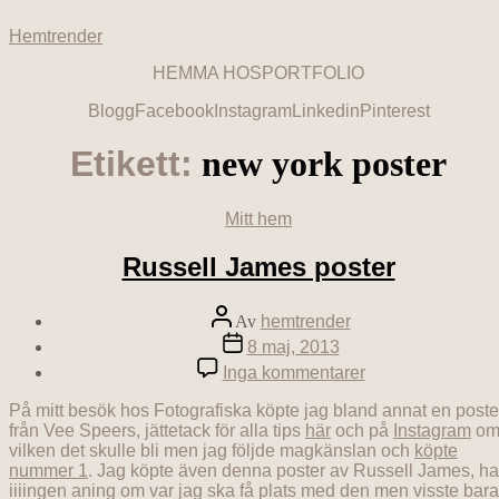
Hoppa
Hemtrender
till
innehåll
HEMMA HOS
PORTFOLIO
Blogg
Facebook
Instagram
Linkedin
Pinterest
Etikett:
new york poster
Kategorier
Mitt hem
Russell James poster
Inläggsförfattare
Av
hemtrender
Inläggsdatum
8 maj, 2013
till
Inga kommentarer
Russell
James
På mitt besök hos Fotografiska köpte jag bland annat en poste
poster
från Vee Speers, jättetack för alla tips
här
och på
Instagram
o
vilken det skulle bli men jag följde magkänslan och
köpte
nummer 1
. Jag köpte även denna poster av Russell James, ha
iiiingen aning om var jag ska få plats med den men visste bara