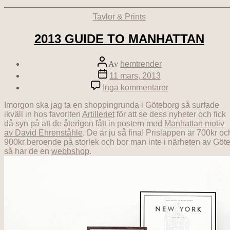
Kategorier
Tavlor & Prints
2013 GUIDE TO MANHATTAN
Inläggsförfattare
Av
hemtrender
Inläggsdatum
11 mars, 2013
till
Inga kommentarer
2013
GUIDE
Imorgon ska jag ta en shoppingrunda i Göteborg så surfade
TO
ikväll in hos favoriten
Artilleriet
för att se dess nyheter och fick
MANHATTAN
då syn på att de återigen fått in postern med
Manhattan motiv
av David Ehrenståhle
. De är ju så fina! Prislappen är 700kr oc
900kr beroende på storlek och bor man inte i närheten av Göte
så har de en
webbshop
.