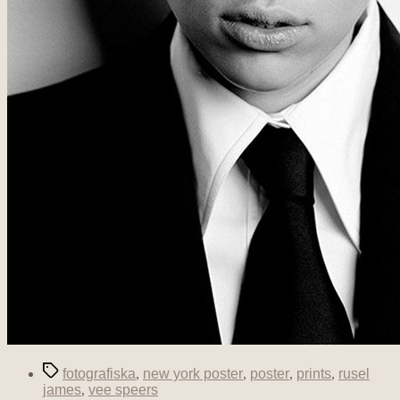
Etiketter
fotografiska
,
new york poster
,
poster
,
prints
,
rusel
james
,
vee speers