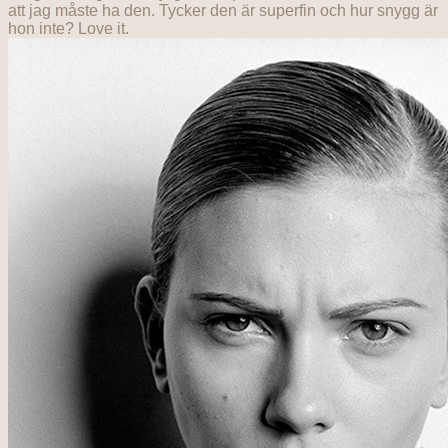
att jag måste ha den. Tycker den är superfin och hur snygg är
hon inte? Love it.