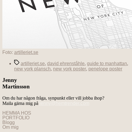
Foto:
artilleriet.se
Etiketter
artilleriet.se
,
david ehrenståhle
,
guide to manhattan
,
new york plansch
,
new york poster
,
penelope poster
Jenny
Martinsson
Om du har någon fråga, synpunkt eller vill jobba ihop?
Maila gärna mig på
jenny@hemtrender.com
HEMMA HOS
PORTFOLIO
Blogg
Om mig