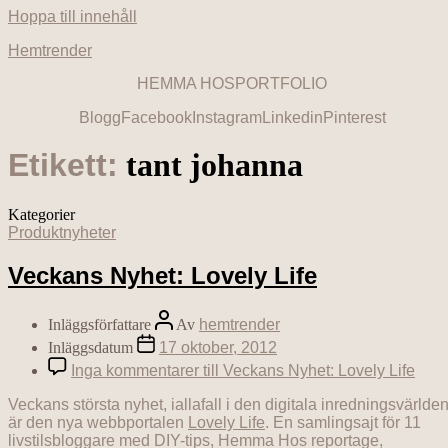
Hoppa till innehåll
Hemtrender
HEMMA HOS
PORTFOLIO
Blogg
Facebook
Instagram
Linkedin
Pinterest
Etikett:
tant johanna
Kategorier
Produktnyheter
Veckans Nyhet: Lovely Life
Inläggsförfattare
Av
hemtrender
Inläggsdatum
17 oktober, 2012
Inga kommentarer
till Veckans Nyhet: Lovely Life
Veckans största nyhet, iallafall i den digitala inredningsvärlde
är den nya webbportalen
Lovely Life
. En samlingsajt för 11
livstilsbloggare med DIY-tips, Hemma Hos reportage,