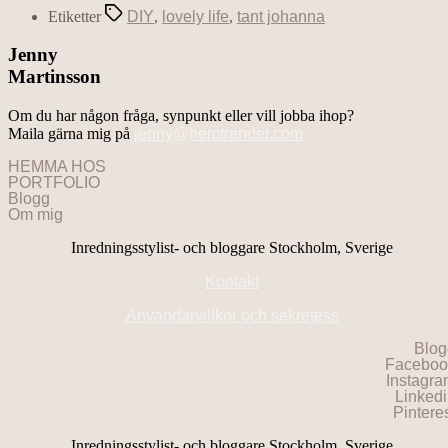
Etiketter
DIY
,
lovely life
,
tant johanna
Jenny
Martinsson
Om du har någon fråga, synpunkt eller vill jobba ihop?
Maila gärna mig på
jenny@hemtrender.com
HEMMA HOS
PORTFOLIO
Blogg
Om mig
Inredningsstylist- och bloggare Stockholm, Sverige
Kontakt
Användarvillkor och sekretess
Blog
Faceboo
Instagr
Linked
Pintere
Inredningsstylist- och bloggare Stockholm, Sverige